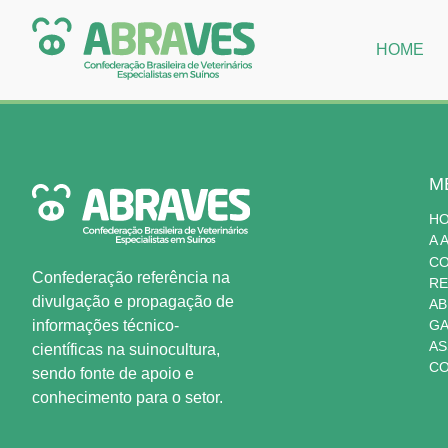
HOME
M
H
A 
C
Confederação referência na
RE
divulgação e propagação de
AB
informações técnico-
GA
AS
científicas na suinocultura,
CO
sendo fonte de apoio e
conhecimento para o setor.