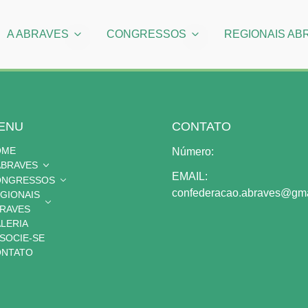
A ABRAVES
CONGRESSOS
REGIONAIS AB
ENU
CONTATO
OME
Número:
ABRAVES
EMAIL:
ONGRESSOS
confederacao.abraves@gma
GIONAIS
RAVES
LERIA
SOCIE-SE
NTATO