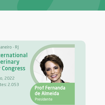
Janeiro - RJ
ternational
terinary
y Congress
ho, 2022
ntes: 2.053
Prof Fernanda
de Almeida
Presidente