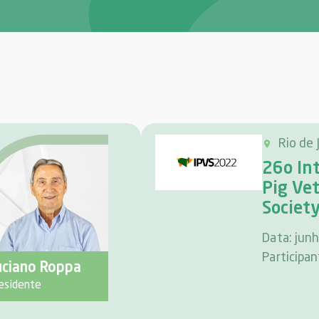
Rio de 
26o In
Pig Ve
Societ
Data: jun
Participa
uciano Roppa
esidente