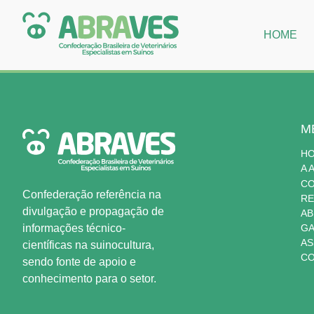
HOME
M
H
A 
C
Confederação referência na
RE
divulgação e propagação de
AB
informações técnico-
GA
AS
científicas na suinocultura,
CO
sendo fonte de apoio e
conhecimento para o setor.