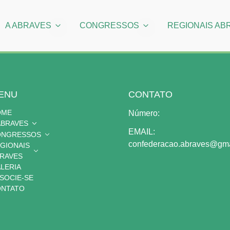
A ABRAVES
CONGRESSOS
REGIONAIS AB
ENU
CONTATO
OME
Número:
ABRAVES
EMAIL:
ONGRESSOS
confederacao.abraves@gma
GIONAIS
RAVES
LERIA
SOCIE-SE
NTATO