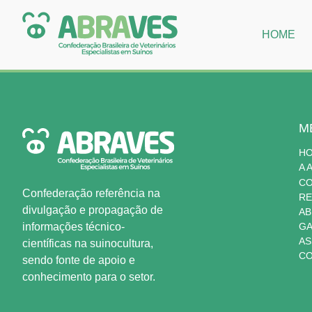
HOME
M
H
A 
C
Confederação referência na
RE
divulgação e propagação de
AB
informações técnico-
GA
AS
científicas na suinocultura,
CO
sendo fonte de apoio e
conhecimento para o setor.