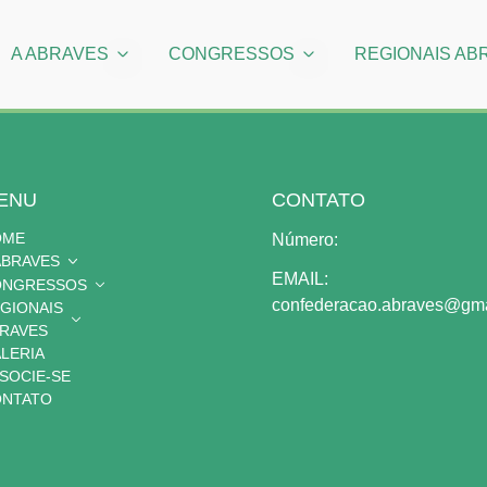
A ABRAVES
CONGRESSOS
REGIONAIS AB
ENU
CONTATO
OME
Número:
ABRAVES
EMAIL:
ONGRESSOS
confederacao.abraves@gma
GIONAIS
RAVES
LERIA
SOCIE-SE
NTATO