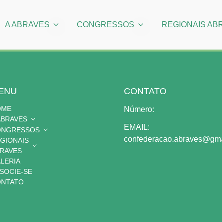
A ABRAVES
CONGRESSOS
REGIONAIS AB
ENU
CONTATO
OME
Número:
ABRAVES
EMAIL:
ONGRESSOS
confederacao.abraves@gma
GIONAIS
RAVES
LERIA
SOCIE-SE
NTATO