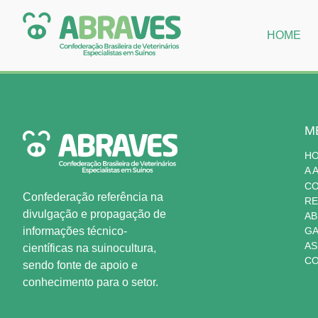
HOME
M
H
A 
C
Confederação referência na
RE
divulgação e propagação de
AB
informações técnico-
GA
AS
científicas na suinocultura,
CO
sendo fonte de apoio e
conhecimento para o setor.