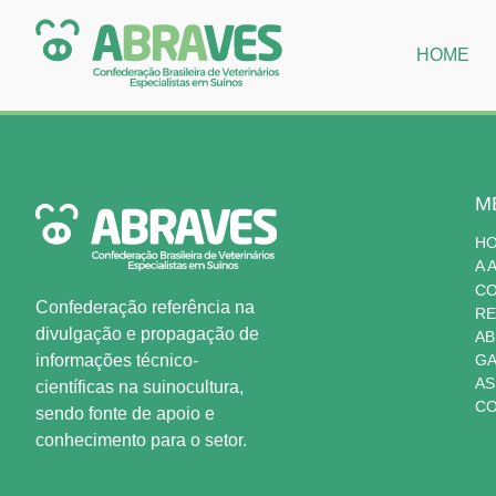
HOME
M
H
A 
C
Confederação referência na
RE
divulgação e propagação de
AB
informações técnico-
GA
AS
científicas na suinocultura,
CO
sendo fonte de apoio e
conhecimento para o setor.