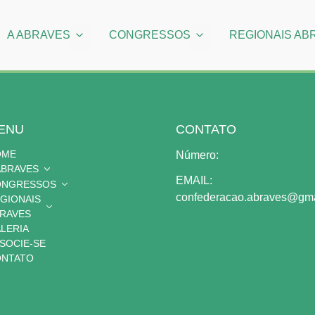
A ABRAVES
CONGRESSOS
REGIONAIS AB
ENU
CONTATO
OME
Número:
ABRAVES
EMAIL:
ONGRESSOS
confederacao.abraves@gma
GIONAIS
RAVES
LERIA
SOCIE-SE
NTATO